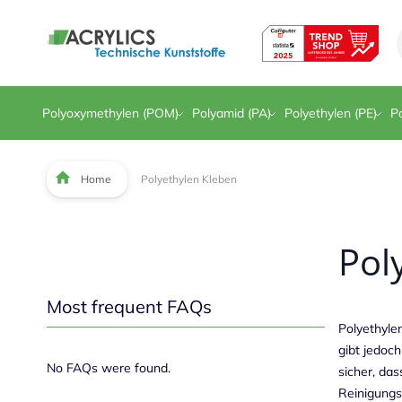
Direkt zum Inhalt
Polyoxymethylen (POM)
Polyamid (PA)
Polyethylen (PE)
Po
Home
Polyethylen Kleben
Pol
Most frequent FAQs
Polyethylen
gibt jedoc
No FAQs were found.
sicher, das
Reinigungs