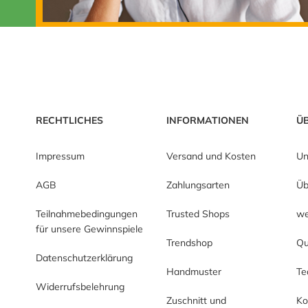
RECHTLICHES
INFORMATIONEN
Ü
Impressum
Versand und Kosten
Un
AGB
Zahlungsarten
Üb
Teilnahmebedingungen
Trusted Shops
we
für unsere Gewinnspiele
Trendshop
Qu
Datenschutzerklärung
Handmuster
T
Widerrufsbelehrung
Zuschnitt und
Ko