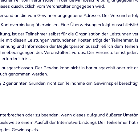
 welchem er vom Veranstalter in der Gewinnbeschreibung angegeben 
eses ausdrücklich vom Veranstalter angegeben wird.
Versand an die vom Gewinner angegebene Adresse. Der Versand erfolgt
Kontoverbindung überwiesen. Eine Überweisung erfolgt ausschließlic
tung, ist der Teilnehmer selbst für die Organisation der Leistungen v
Die mit diesen Leistungen verbundenen Kosten trägt der Teilnehmer. Is
enennung und Information der Begleitperson ausschließlich dem Teilne
nahmebedingungen des Veranstalters voraus. Der Veranstalter ist je
rforderlich ist.
 ausgeschlossen. Der Gewinn kann nicht in bar ausgezahlt oder mit a
spruch genommen werden.
 2 genannten Gründen nicht zur Teilnahme am Gewinnspiel berechtigt s
zu unterbrechen oder zu beenden, wenn dieses aufgrund äußerer Umstä
ispielsweise einem Ausfall der Internetverbindung). Der Teilnehmer h
g des Gewinnspiels.