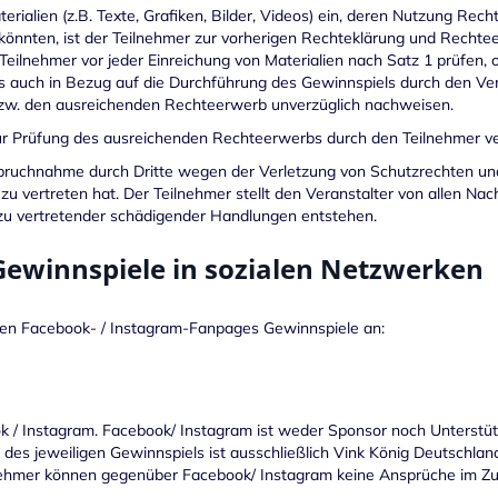
ialien (z.B. Texte, Grafiken, Bilder, Videos) ein, deren Nutzung Rech
önnten, ist der Teilnehmer zur vorherigen Rechteklärung und Rechte
Teilnehmer vor jeder Einreichung von Materialien nach Satz 1 prüfen,
 auch in Bezug auf die Durchführung des Gewinnspiels durch den Vera
bzw. den ausreichenden Rechteerwerb unverzüglich nachweisen.
ur Prüfung des ausreichenden Rechteerwerbs durch den Teilnehmer ver
spruchnahme durch Dritte wegen der Verletzung von Schutzrechten un
zu vertreten hat. Der Teilnehmer stellt den Veranstalter von allen Nac
u vertretender schädigender Handlungen entstehen.
 Gewinnspiele in sozialen Netzwerken
rten Facebook- / Instagram-Fanpages Gewinnspiele an:
k / Instagram. Facebook/ Instagram ist weder Sponsor noch Unterstüt
er des jeweiligen Gewinnspiels ist ausschließlich Vink König Deutschl
ilnehmer können gegenüber Facebook/ Instagram keine Ansprüche im 