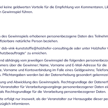
el keine geldwerten Vorteile für die Empfehlung von Kommentaren, L
m Gewinnspiel führen.
hmen des Gewinnspiels erhobenen personenbezogene Daten des Teilne
tifizierbare natürliche Person beziehen.
r
dsb-vink-kunststoffe@holzhofer-consulting.de
oder unter Holzhofer
utzbeauftragte“ zu erreichen.
und abhängig vom jeweiligen Gewinnspiel die folgenden personenbe
nehmers über die Gewinner; Name, Vorname und E-Mail-Adresse für di
me, Vorname und Kontoverbindung im Falle eines Geldgewinns; Telefo
rs. Pflichtangaben werden bei der Datenerhebung gesondert gekennzei
rung und Abwicklung des Gewinnspiels. Rechtsgrundlage der Datenerhe
ranstalter für Verarbeitungsvorgänge personenbezogener Daten eine E
 als Rechtsgrundlage für die Verarbeitung personenbezogener Daten.
erfolgt nur insoweit, als der Veranstalter zur Herausgabe dieser per
züglich informieren.