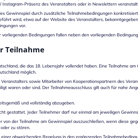
/ Instagram-Präsenz des Veranstalters oder in Newslettern veranstalt
es Gewinnspiel durch zusätzliche Teilnahmebedingungen konkretisier
führt wird, etwa auf der Website des Veranstalters, bekanntgegeben
ingungen vor.
er vorliegenden Bedingungen fallen neben den vorliegenden Bedingu
er Teilnahme
tschland, die das 18. Lebensjahr vollendet haben. Eine Teilnahme am
utschland möglich.
 Veranstalters sowie Mitarbeiter von Kooperationspartnern des Verans
ligt waren oder sind. Der Teilnahmeausschluss gilt auch für nahe An
itsgemäß und vollständig abzugeben.
ht gestattet. Jeder Teilnehmer darf nur einmal am jeweiligen Gewinns
hmer von der Teilnahme am Gewinnspiel auszuschließen, wenn diese g
 oder zu stören.
ch einer abweichenden Regelung in den ergänzenden Teilnahmebedingu