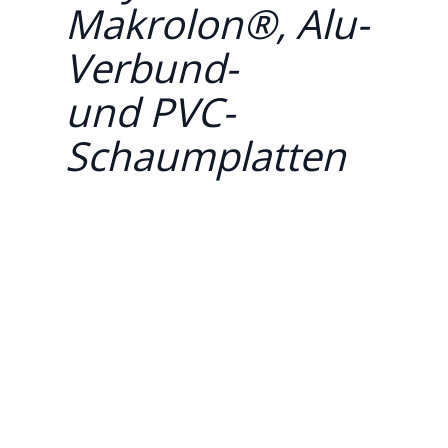
Makrolon®, Alu-
Verbund-
und PVC-
Schaumplatten
Persönliche Beratung
vom
Einzelstück bis zur Großserie
großes Sortiment in exzellenter
Qualität
über 15 Jahre Erfahrung
100% zertifizierte Sicherheit