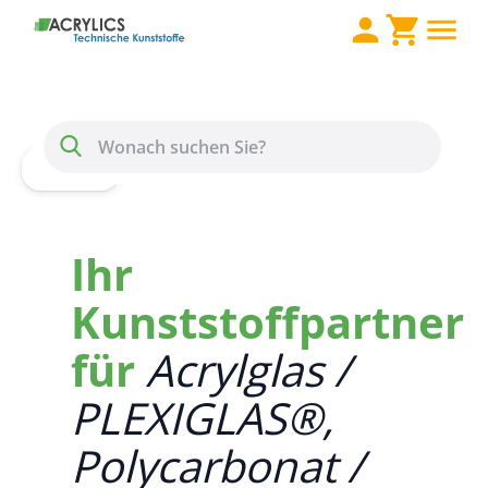
Direkt zum Inhalt
Menü
Suche
Home
Alles über ACRYLICS – Ihr Kunststoffpartner
Ihr
Kunststoffpartner
für
Acrylglas /
PLEXIGLAS®,
Polycarbonat /