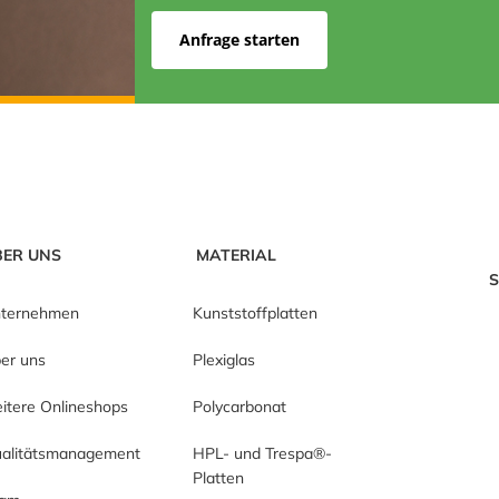
Anfrage starten
BER UNS
MATERIAL
S
ternehmen
Kunststoffplatten
er uns
Plexiglas
itere Onlineshops
Polycarbonat
alitätsmanagement
HPL- und Trespa®-
Platten