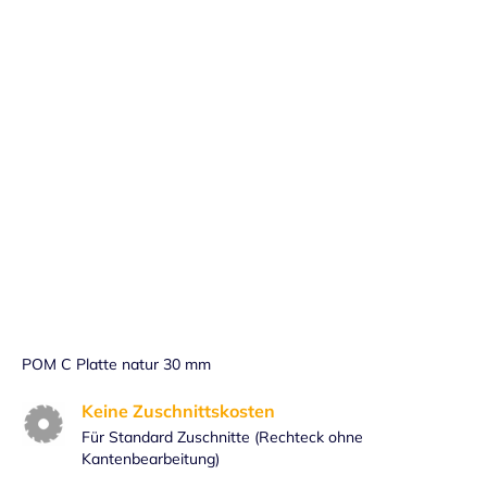
Lieferdatum:
Fr. 14.08
-
Do. 20.08
in den Warenkorb
Handmuster versandkostenfrei bestellen
Preis: 1,50 € pro Stück inkl. 19% MwSt.
POM C Platte natur 30 mm
Keine Zuschnittskosten
Für Standard Zuschnitte (Rechteck ohne
Kantenbearbeitung)