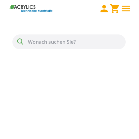
Direkt zum Inhalt
Menü
Suche
POM-C Platte natur 30
mm