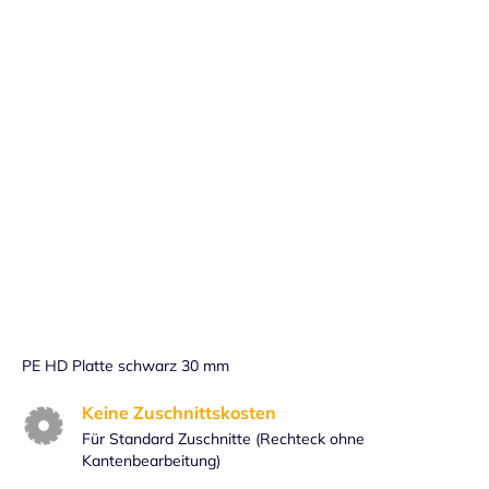
Lieferdatum:
Fr. 14.08
-
Do. 20.08
in den Warenkorb
Handmuster versandkostenfrei bestellen
Preis: 1,50 € pro Stück inkl. 19% MwSt.
PE HD Platte schwarz 30 mm
Keine Zuschnittskosten
Für Standard Zuschnitte (Rechteck ohne
Kantenbearbeitung)