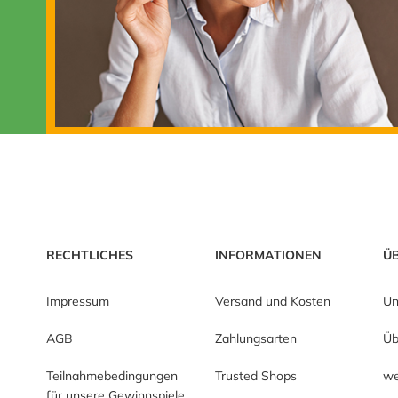
RECHTLICHES
INFORMATIONEN
Ü
Impressum
Versand und Kosten
Un
AGB
Zahlungsarten
Üb
Teilnahmebedingungen
Trusted Shops
we
für unsere Gewinnspiele