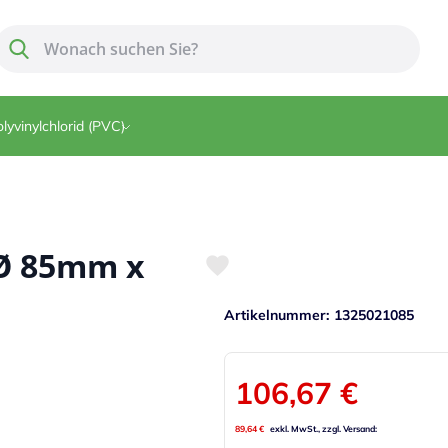
Suche
Suche
lyvinylchlorid (PVC)
 Ø 85mm x
Artikelnummer
1325021085
106,67 €
89,64 €