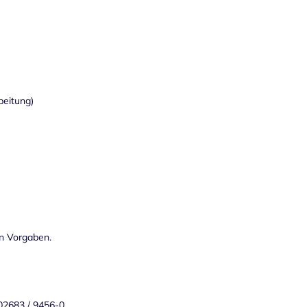
beitung)
en Vorgaben.
 02683 / 9456-0