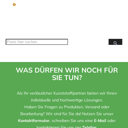
Suc
Suche
WAS DÜRFEN WIR NOCH FÜR
SIE TUN?
Als Ihr verlässlicher Kunststoffpartner bieten wir Ihnen
individuelle und hochwertige Lösungen.
Haben Sie Fragen zu Produkten, Versand oder
Bearbeitung? Wir sind für Sie da! Nutzen Sie unser
Kontaktformular
, schreiben Sie uns eine
E-Mail
oder
kontaktieren Sie uns per
Telefon
.